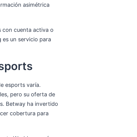
formación asimétrica
s con cuenta activa o
 es un servicio para
sports
e esports varía.
es, pero su oferta de
is. Betway ha invertido
ecer cobertura para