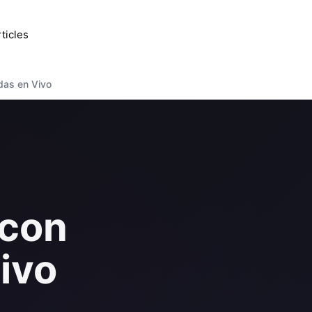
ticles
das en Vivo
 con
ivo