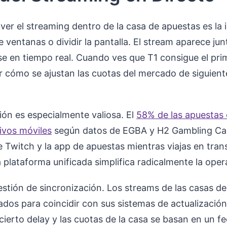
 ver el streaming dentro de la casa de apuestas es la 
e ventanas o dividir la pantalla. El stream aparece ju
e en tiempo real. Cuando ves que T1 consigue el pr
 cómo se ajustan las cuotas del mercado de siguiente
ión es especialmente valiosa. El
58% de las apuestas 
tivos móviles
según datos de EGBA y H2 Gambling Capi
re Twitch y la app de apuestas mientras viajas en tran
 plataforma unificada simplifica radicalmente la opera
stión de sincronización. Los streams de las casas de
dos para coincidir con sus sistemas de actualización 
cierto delay y las cuotas de la casa se basan en un f