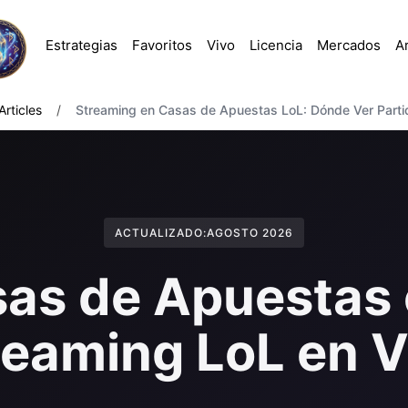
Estrategias
Favoritos
Vivo
Licencia
Mercados
Ar
Articles
/
Streaming en Casas de Apuestas LoL: Dónde Ver Parti
ACTUALIZADO:
AGOSTO 2026
as de Apuestas
reaming LoL en V