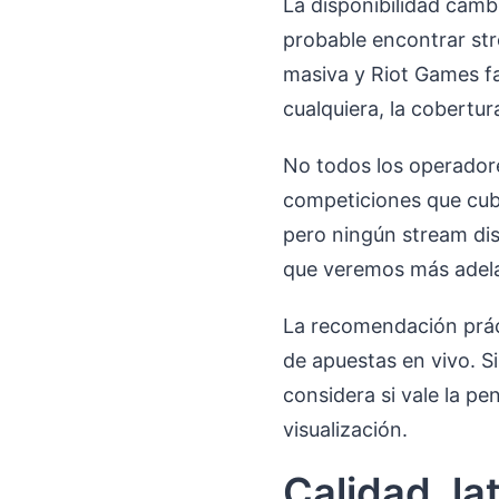
La disponibilidad camb
probable encontrar str
masiva y Riot Games fac
cualquiera, la cobertu
No todos los operadore
competiciones que cub
pero ningún stream dis
que veremos más adel
La recomendación prácti
de apuestas en vivo. S
considera si vale la pe
visualización.
Calidad, l