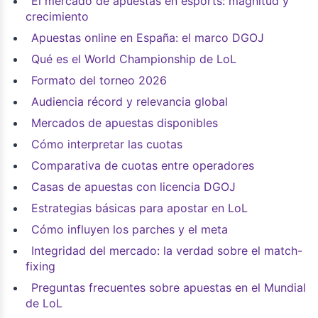
El mercado de apuestas en esports: magnitud y
crecimiento
Apuestas online en España: el marco DGOJ
Qué es el World Championship de LoL
Formato del torneo 2026
Audiencia récord y relevancia global
Mercados de apuestas disponibles
Cómo interpretar las cuotas
Comparativa de cuotas entre operadores
Casas de apuestas con licencia DGOJ
Estrategias básicas para apostar en LoL
Cómo influyen los parches y el meta
Integridad del mercado: la verdad sobre el match-
fixing
Preguntas frecuentes sobre apuestas en el Mundial
de LoL