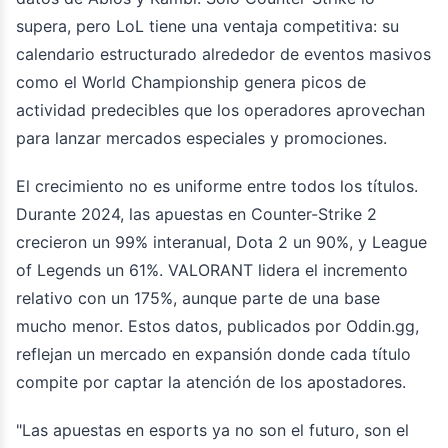
supera, pero LoL tiene una ventaja competitiva: su
calendario estructurado alrededor de eventos masivos
como el World Championship genera picos de
actividad predecibles que los operadores aprovechan
para lanzar mercados especiales y promociones.
El crecimiento no es uniforme entre todos los títulos.
Durante 2024, las apuestas en Counter-Strike 2
crecieron un 99% interanual, Dota 2 un 90%, y League
of Legends un 61%. VALORANT lidera el incremento
relativo con un 175%, aunque parte de una base
mucho menor. Estos datos, publicados por Oddin.gg,
reflejan un mercado en expansión donde cada título
compite por captar la atención de los apostadores.
"Las apuestas en esports ya no son el futuro, son el