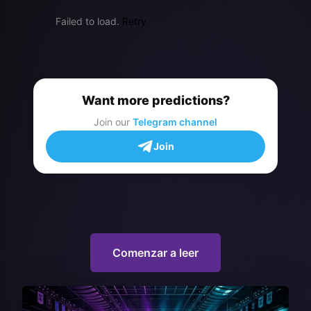
Failed to load.
Retry
Want more predictions?
Join our
Telegram channel
Join
Comenzar a leer