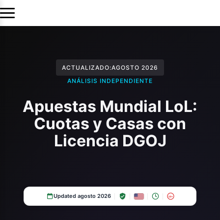
ACTUALIZADO:
AGOSTO 2026
ANÁLISIS INDEPENDIENTE
Apuestas Mundial LoL:
Cuotas y Casas con
Licencia DGOJ
Updated agosto 2026
18+