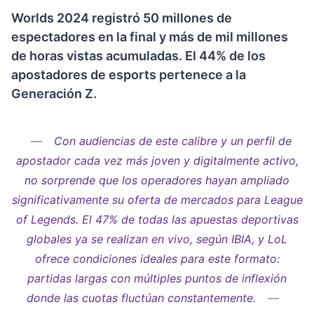
Worlds 2024 registró 50 millones de
espectadores en la final y más de mil millones
de horas vistas acumuladas. El 44% de los
apostadores de esports pertenece a la
Generación Z.
Con audiencias de este calibre y un perfil de
apostador cada vez más joven y digitalmente activo,
no sorprende que los operadores hayan ampliado
significativamente su oferta de mercados para League
of Legends. El 47% de todas las apuestas deportivas
globales ya se realizan en vivo, según IBIA, y LoL
ofrece condiciones ideales para este formato:
partidas largas con múltiples puntos de inflexión
donde las cuotas fluctúan constantemente.