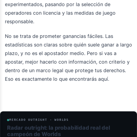
experimentados, pasando por la selección de
operadores con licencia y las medidas de juego
responsable.
No se trata de prometer ganancias fáciles. Las
estadísticas son claras sobre quién suele ganar a largo
plazo, y no es el apostador medio. Pero si vas a
apostar, mejor hacerlo con información, con criterio y
dentro de un marco legal que protege tus derechos.
Eso es exactamente lo que encontrarás aquí.
MERCADO OUTRIGHT · WORLDS
Radar outright: la probabilidad real del
campeón de Worlds