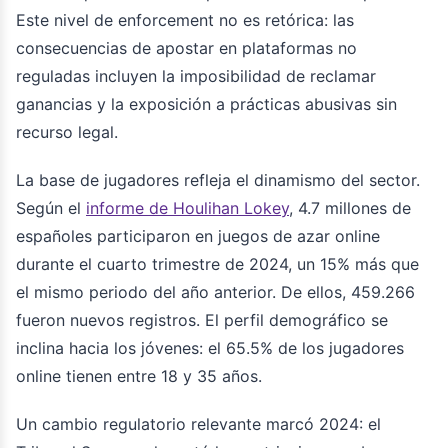
Este nivel de enforcement no es retórica: las
consecuencias de apostar en plataformas no
reguladas incluyen la imposibilidad de reclamar
ganancias y la exposición a prácticas abusivas sin
recurso legal.
La base de jugadores refleja el dinamismo del sector.
Según el
informe de Houlihan Lokey
, 4.7 millones de
españoles participaron en juegos de azar online
durante el cuarto trimestre de 2024, un 15% más que
el mismo periodo del año anterior. De ellos, 459.266
fueron nuevos registros. El perfil demográfico se
inclina hacia los jóvenes: el 65.5% de los jugadores
online tienen entre 18 y 35 años.
Un cambio regulatorio relevante marcó 2024: el