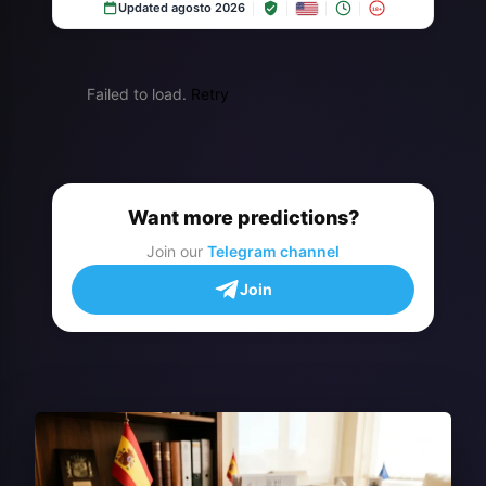
Updated agosto 2026
18+
Failed to load.
Retry
Want more predictions?
Join our
Telegram channel
Join