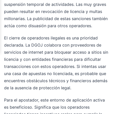
suspensión temporal de actividades. Las muy graves
pueden resultar en revocación de licencia y multas
millonarias. La publicidad de estas sanciones también
actúa como disuasión para otros operadores.
El cierre de operadores ilegales es una prioridad
declarada. La DGOJ colabora con proveedores de
servicios de internet para bloquear acceso a sitios sin
licencia y con entidades financieras para dificultar
transacciones con estos operadores. Si intentas usar
una casa de apuestas no licenciada, es probable que
encuentres obstáculos técnicos y financieros además
de la ausencia de protección legal.
Para el apostador, este entorno de aplicación activa
es beneficioso. Significa que los operadores