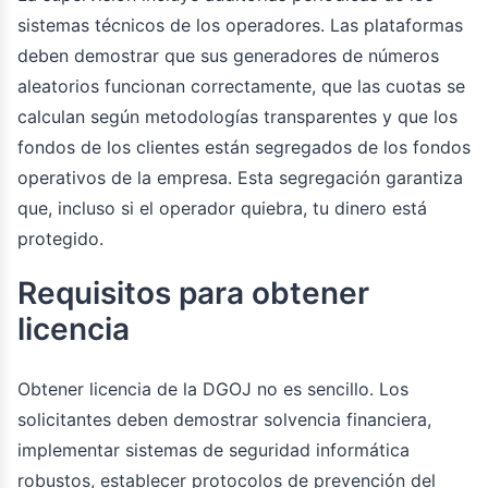
sistemas técnicos de los operadores. Las plataformas
deben demostrar que sus generadores de números
aleatorios funcionan correctamente, que las cuotas se
calculan según metodologías transparentes y que los
fondos de los clientes están segregados de los fondos
operativos de la empresa. Esta segregación garantiza
que, incluso si el operador quiebra, tu dinero está
protegido.
Requisitos para obtener
licencia
Obtener licencia de la DGOJ no es sencillo. Los
solicitantes deben demostrar solvencia financiera,
implementar sistemas de seguridad informática
robustos, establecer protocolos de prevención del