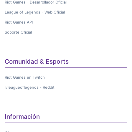
Riot Games - Desarrollador Oficial
League of Legends - Web Oficial
Riot Games API
Soporte Oficial
Comunidad & Esports
Riot Games en Twitch
r/leagueoflegends - Reddit
Información