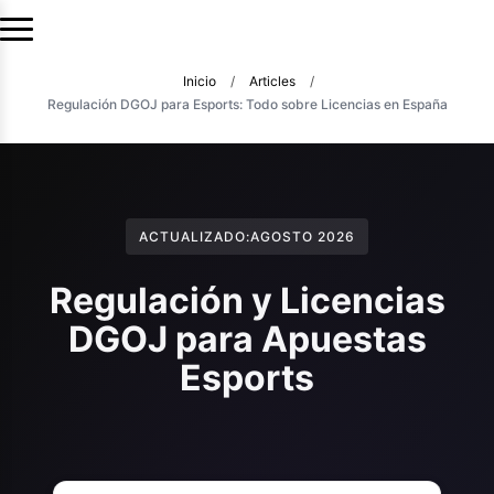
Inicio
/
Articles
/
Regulación DGOJ para Esports: Todo sobre Licencias en España
ACTUALIZADO:
AGOSTO 2026
Regulación y Licencias
DGOJ para Apuestas
Esports