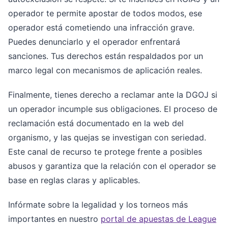
operador te permite apostar de todos modos, ese
operador está cometiendo una infracción grave.
Puedes denunciarlo y el operador enfrentará
sanciones. Tus derechos están respaldados por un
marco legal con mecanismos de aplicación reales.
Finalmente, tienes derecho a reclamar ante la DGOJ si
un operador incumple sus obligaciones. El proceso de
reclamación está documentado en la web del
organismo, y las quejas se investigan con seriedad.
Este canal de recurso te protege frente a posibles
abusos y garantiza que la relación con el operador se
base en reglas claras y aplicables.
Infórmate sobre la legalidad y los torneos más
importantes en nuestro
portal de apuestas de League