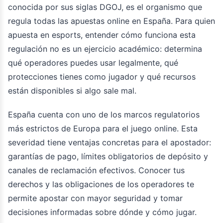
conocida por sus siglas DGOJ, es el organismo que
regula todas las apuestas online en España. Para quien
apuesta en esports, entender cómo funciona esta
regulación no es un ejercicio académico: determina
qué operadores puedes usar legalmente, qué
protecciones tienes como jugador y qué recursos
están disponibles si algo sale mal.
España cuenta con uno de los marcos regulatorios
más estrictos de Europa para el juego online. Esta
severidad tiene ventajas concretas para el apostador:
garantías de pago, límites obligatorios de depósito y
canales de reclamación efectivos. Conocer tus
derechos y las obligaciones de los operadores te
permite apostar con mayor seguridad y tomar
decisiones informadas sobre dónde y cómo jugar.