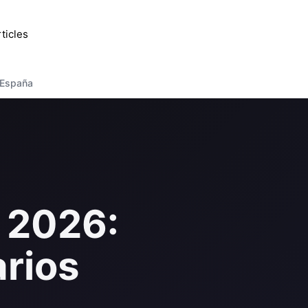
ticles
 España
 2026:
arios