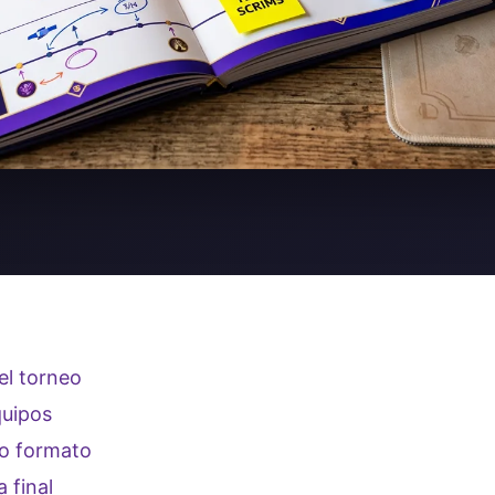
el torneo
quipos
vo formato
 final