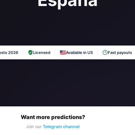
España
osto 2026
Licensed
Available in US
Fast payouts
y
Want more predictions?
Join our
Telegram channel