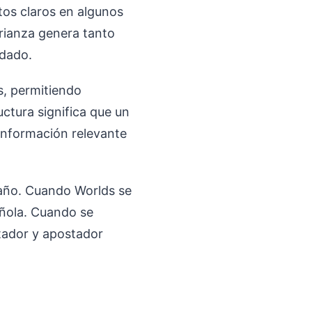
itos claros en algunos
rianza genera tanto
idado.
s, permitiendo
ctura significa que un
información relevante
 año. Cuando Worlds se
añola. Cuando se
ctador y apostador