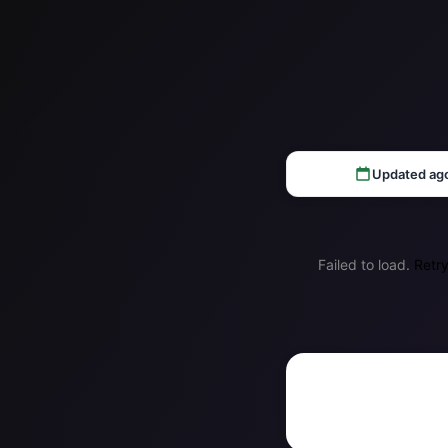
Updated ag
Failed to load.
Retr