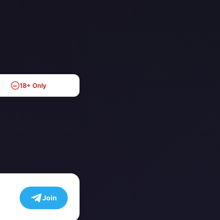
18+ Only
18+
Join